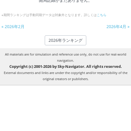
開局記録がまだありません。
※期間ランキングは手動同期データは対象外となります。詳しくは
こちら
« 2026年2月
2026年4月 »
2026年ランキング
All materials are for simulation and reference use only, do not use for real-world
navigation.
Copyright (c) 2001-2026 by Sky-Navigator. All rights reserved.
External documents and links are under the copyright and/or responsibility of the
original creators or publishers.