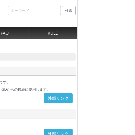
検索
FAQ
RULE
です。
FSX)、Prepar3Dからの接続に使用します。
外部リンク
外部リンク