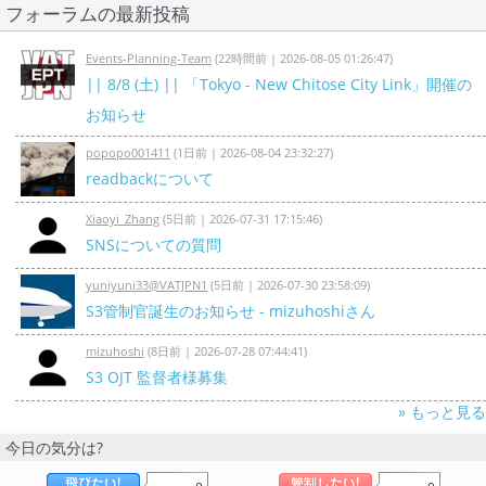
フォーラムの最新投稿
Events-Planning-Team
(
22時間前
|
2026-08-05 01:26:47
)
|| 8/8 (土) || 「Tokyo - New Chitose City Link」開催の
お知らせ
popopo001411
(
1日前
|
2026-08-04 23:32:27
)
readbackについて
Xiaoyi_Zhang
(
5日前
|
2026-07-31 17:15:46
)
SNSについての質問
yuniyuni33@VATJPN1
(
5日前
|
2026-07-30 23:58:09
)
S3管制官誕生のお知らせ - mizuhoshiさん
mizuhoshi
(
8日前
|
2026-07-28 07:44:41
)
S3 OJT 監督者様募集
» もっと見る
今日の気分は?