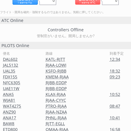
0
0
フライト・開局を確約・強制するものではありません。気軽に押してください。
ATC Online
Controllers Offline
管制官がいません。開局しませんか?
PILOTS Online
便名
路線
到着予定
DAL602
KATL-RJTT
12:34
JAL5132
RJAA-LOWI
UAL35
KSFO-RJBB
18:32
FDX155
KMEM-RJAA
09:23
NFC6305
RJBB-EDDP
UAE11W
RJBB-EDDP
ANA5
KLAX-RJAA
10:52
WJA81
RJAA-CYYC
WAT4275
PTRO-RJAA
08:47
ANZ90
RJAA-NZAA
ANA17
PHNL-RJAA
10:41
BAW8
RJTT-EGLL
ETD800
OMAA-RJAA
16:58