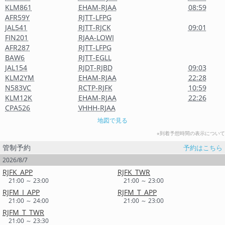
KLM861
EHAM-RJAA
08:59
AFR59Y
RJTT-LFPG
JAL541
RJTT-RJCK
09:01
FIN201
RJAA-LOWI
AFR287
RJTT-LFPG
BAW6
RJTT-EGLL
JAL154
RJDT-RJBD
09:03
KLM2YM
EHAM-RJAA
22:28
N583VC
RCTP-RJFK
10:59
KLM12K
EHAM-RJAA
22:26
CPA526
VHHH-RJAA
地図で見る
※到着予想時間の表示について
管制予約
予約はこちら
2026/8/7
RJFK_APP
RJFK_TWR
21:00 ～ 23:00
21:00 ～ 23:00
RJFM_I_APP
RJFM_T_APP
21:00 ～ 24:00
21:00 ～ 23:00
RJFM_T_TWR
21:00 ～ 23:30