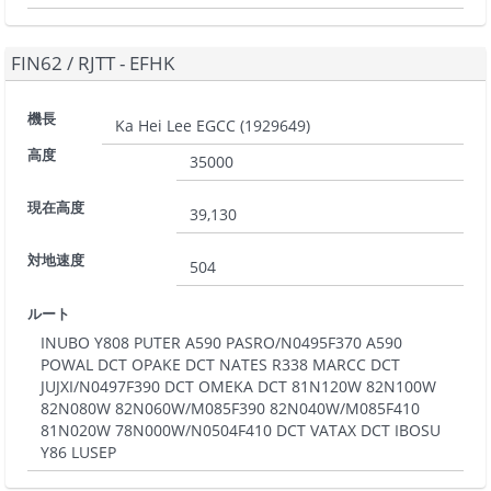
FIN62
/
RJTT - EFHK
機長
Ka Hei Lee EGCC
(
1929649
)
高度
35000
現在高度
39,130
対地速度
504
ルート
INUBO Y808 PUTER A590 PASRO/N0495F370 A590
POWAL DCT OPAKE DCT NATES R338 MARCC DCT
JUJXI/N0497F390 DCT OMEKA DCT 81N120W 82N100W
82N080W 82N060W/M085F390 82N040W/M085F410
81N020W 78N000W/N0504F410 DCT VATAX DCT IBOSU
Y86 LUSEP