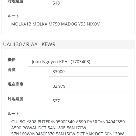
対地速度
518
ルート
MOLKA1B MOLKA M750 MADOG Y53 NIXOV
UAL130
/
RJAA - KEWR
機長
John Nguyen KPHL
(
1703408
)
高度
33000
現在高度
32,979
対地速度
527
ルート
GULBO Y808 PUTER/N0500F340 A590 PASRO/N0494F350
A590 POWAL DCT 54N180E 56N170W
57N160W/N0480F370 58N150W DCT YAK DCT 60N130W