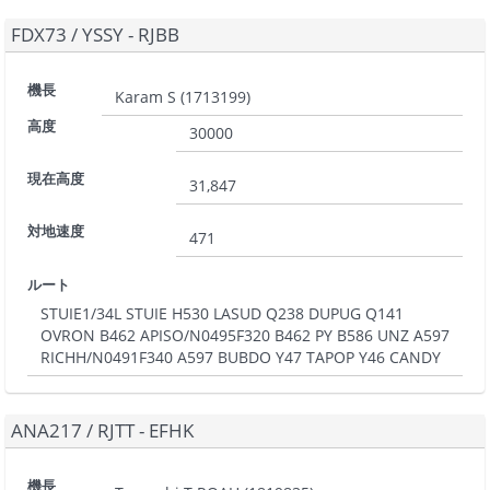
FDX73
/
YSSY - RJBB
機長
Karam S
(
1713199
)
高度
30000
現在高度
31,847
対地速度
471
ルート
STUIE1/34L STUIE H530 LASUD Q238 DUPUG Q141
OVRON B462 APISO/N0495F320 B462 PY B586 UNZ A597
RICHH/N0491F340 A597 BUBDO Y47 TAPOP Y46 CANDY
ANA217
/
RJTT - EFHK
機長