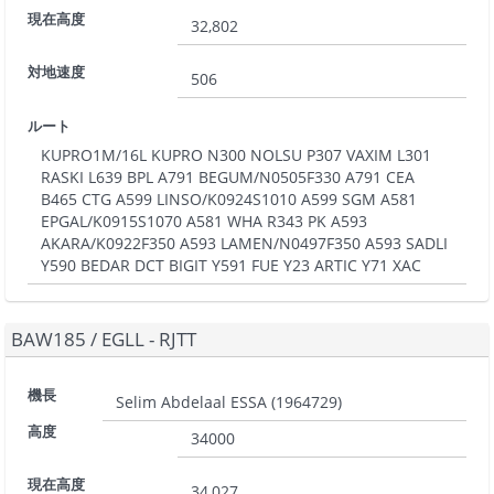
現在高度
32,802
対地速度
506
ルート
KUPRO1M/16L KUPRO N300 NOLSU P307 VAXIM L301
RASKI L639 BPL A791 BEGUM/N0505F330 A791 CEA
B465 CTG A599 LINSO/K0924S1010 A599 SGM A581
EPGAL/K0915S1070 A581 WHA R343 PK A593
AKARA/K0922F350 A593 LAMEN/N0497F350 A593 SADLI
Y590 BEDAR DCT BIGIT Y591 FUE Y23 ARTIC Y71 XAC
BAW185
/
EGLL - RJTT
機長
Selim Abdelaal ESSA
(
1964729
)
高度
34000
現在高度
34,027