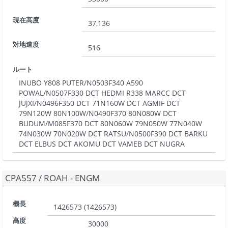
現在高度
37,136
対地速度
516
ルート
INUBO Y808 PUTER/N0503F340 A590
POWAL/N0507F330 DCT HEDMI R338 MARCC DCT
JUJXI/N0496F350 DCT 71N160W DCT AGMIF DCT
79N120W 80N100W/N0490F370 80N080W DCT
BUDUM/M085F370 DCT 80N060W 79N050W 77N040W
74N030W 70N020W DCT RATSU/N0500F390 DCT BARKU
DCT ELBUS DCT AKOMU DCT VAMEB DCT NUGRA
CPA557
/
ROAH - ENGM
機長
1426573
(
1426573
)
高度
30000