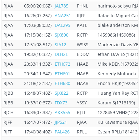
RJAA
05:06(20:06Z)
JAL785
PHNL
harimoto seisyu RJA
RJAA
16:26(07:26Z)
ANA251
RJFF
Rafaello Miguel Cari
RJAA
17:03(08:03Z)
DAL295
KATL
blake anderson KMK
RJAA
17:15(08:15Z)
SJX800
RCTP
1459086(1459086)
RJAA
17:51(08:51Z)
SIA12
WSSS
Mackenzie Davis YB
RJAA
19:32(10:32Z)
DLH2L
EDDM
ethan DAVIES(18215
RJAA
20:33(11:33Z)
ETH672
HAAB
Mike KDEN(1579329
RJAA
20:34(11:34Z)
ETH601
HAAB
Kennedy Mulunda H
RJAA
21:18(12:18Z)
ETH680
HAAB
Enoch HKJK(1923528
RJBB
16:48(07:48Z)
SJX822
RCTP
Huang Yan Ray RCTP
RJBB
19:37(10:37Z)
FDX73
YSSY
Karam S(1713199)
RJCH
16:33(07:33Z)
AKX555
RJTT
1228459 VHHX(1228
RJFF
16:47(07:47Z)
JJP521
RJAA
Ku Kawamura RJAA(
RJFF
17:40(08:40Z)
PAL426
RPLL
Csean RPLL(1814139