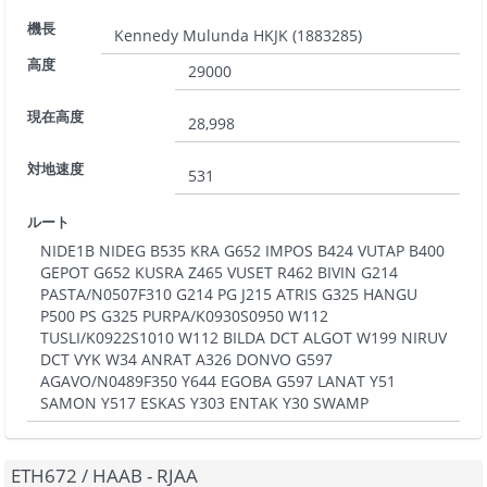
機長
Kennedy Mulunda HKJK
(
1883285
)
高度
29000
現在高度
28,998
対地速度
531
ルート
NIDE1B NIDEG B535 KRA G652 IMPOS B424 VUTAP B400
GEPOT G652 KUSRA Z465 VUSET R462 BIVIN G214
PASTA/N0507F310 G214 PG J215 ATRIS G325 HANGU
P500 PS G325 PURPA/K0930S0950 W112
TUSLI/K0922S1010 W112 BILDA DCT ALGOT W199 NIRUV
DCT VYK W34 ANRAT A326 DONVO G597
AGAVO/N0489F350 Y644 EGOBA G597 LANAT Y51
SAMON Y517 ESKAS Y303 ENTAK Y30 SWAMP
ETH672
/
HAAB - RJAA