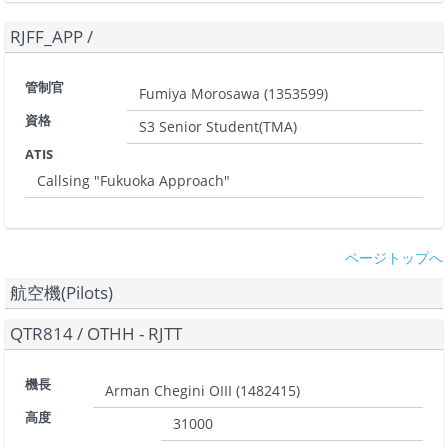
RJFF_APP
/
管制官
Fumiya Morosawa
(
1353599
)
資格
S3 Senior Student(TMA)
ATIS
Callsing "Fukuoka Approach"
ページトップへ
航空機(Pilots)
QTR814
/
OTHH - RJTT
機長
Arman Chegini OIII
(
1482415
)
高度
31000