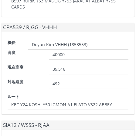
B597 RURIK Y53 MADOG Y753 JAKAL A1 ALBAT Y755
CARDS
CPA539
/
RJGG - VHHH
機長
Doyun Kim VHHH
(
1858553
)
高度
40000
現在高度
39,518
対地速度
492
ルート
KEC Y24 KOSHI Y50 IGMON A1 ELATO V522 ABBEY
SIA12
/
WSSS - RJAA