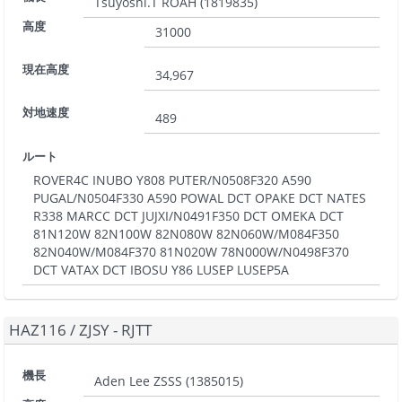
Tsuyoshi.T ROAH
(
1819835
)
高度
31000
現在高度
34,967
対地速度
489
ルート
ROVER4C INUBO Y808 PUTER/N0508F320 A590
PUGAL/N0504F330 A590 POWAL DCT OPAKE DCT NATES
R338 MARCC DCT JUJXI/N0491F350 DCT OMEKA DCT
81N120W 82N100W 82N080W 82N060W/M084F350
82N040W/M084F370 81N020W 78N000W/N0498F370
DCT VATAX DCT IBOSU Y86 LUSEP LUSEP5A
HAZ116
/
ZJSY - RJTT
機長
Aden Lee ZSSS
(
1385015
)