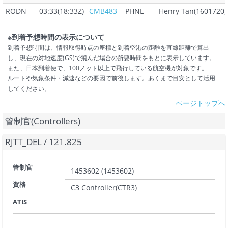
RODN
03:33(18:33Z)
CMB483
PHNL
Henry Tan(1601720)
※到着予想時間の表示について
到着予想時間は、情報取得時点の座標と到着空港の距離を直線距離で算出
し、現在の対地速度(GS)で飛んだ場合の所要時間をもとに表示しています。
また、日本到着便で、100ノット以上で飛行している航空機が対象です。
ルートや気象条件・減速などの要因で前後します。あくまで目安として活用
してください。
ページトップへ
管制官(Controllers)
RJTT_DEL
/
121.825
管制官
1453602
(
1453602
)
資格
C3 Controller(CTR3)
ATIS