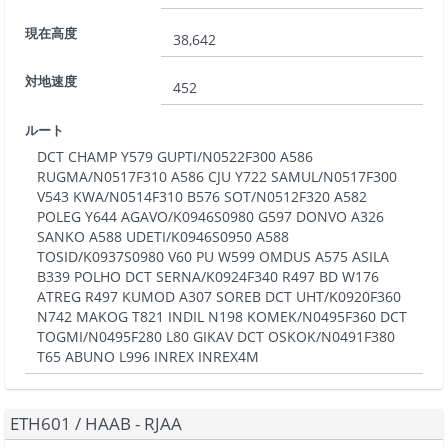
現在高度
38,642
対地速度
452
ルート
DCT CHAMP Y579 GUPTI/N0522F300 A586
RUGMA/N0517F310 A586 CJU Y722 SAMUL/N0517F300
V543 KWA/N0514F310 B576 SOT/N0512F320 A582
POLEG Y644 AGAVO/K0946S0980 G597 DONVO A326
SANKO A588 UDETI/K0946S0950 A588
TOSID/K0937S0980 V60 PU W599 OMDUS A575 ASILA
B339 POLHO DCT SERNA/K0924F340 R497 BD W176
ATREG R497 KUMOD A307 SOREB DCT UHT/K0920F360
N742 MAKOG T821 INDIL N198 KOMEK/N0495F360 DCT
TOGMI/N0495F280 L80 GIKAV DCT OSKOK/N0491F380
T65 ABUNO L996 INREX INREX4M
ETH601
/
HAAB - RJAA