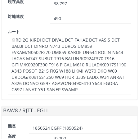
現在高度
38,797
対地速度
490
ルート
KIRDI2Q KIRDI DCT DIVAL DCT FAHAZ DCT VASIS DCT
BALBI DCT DINRO N743 UDROS UM859
EVKAM/N0502F370 UM859 KARDE UN644 ROLIN N644
LAGAS M747 SUBUT T916 BALUN/K0924F370 T916
GITIM/K0920F390 T916 PIGAL M610 RULAD/K0917S1190
A343 POSOT B215 FKG W188 LIKMI W270 DKO W69
URDOG/K0915S1250 W69 HUR B339 LADIX W34 ANRAT
A326 DONVO G597 AGAVO/N0490F410 Y644 EGOBA
G597 LANAT Y51 SANEP SWAMP
BAW8
/
RJTT - EGLL
機長
1850524 EGPF
(
1850524
)
高度
33000