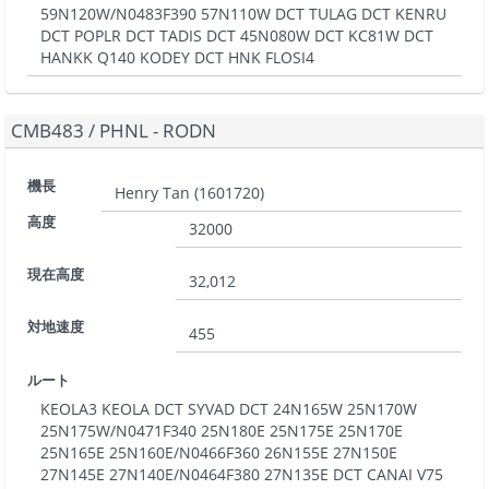
59N120W/N0483F390 57N110W DCT TULAG DCT KENRU
DCT POPLR DCT TADIS DCT 45N080W DCT KC81W DCT
HANKK Q140 KODEY DCT HNK FLOSI4
CMB483
/
PHNL - RODN
機長
Henry Tan
(
1601720
)
高度
32000
現在高度
32,012
対地速度
455
ルート
KEOLA3 KEOLA DCT SYVAD DCT 24N165W 25N170W
25N175W/N0471F340 25N180E 25N175E 25N170E
25N165E 25N160E/N0466F360 26N155E 27N150E
27N145E 27N140E/N0464F380 27N135E DCT CANAI V75