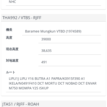
NHC
THA992
/
VTBS - RJFF
機長
Baramee Mungkun VTBD
(
1974589
)
高度
39000
現在高度
38,635
対地速度
491
ルート
LIPLI1J LIPLI Y16 BUTRA A1 PAPRA/K0915F390 A1
IKELA/N0491F410 DCT MORTU DCT NOBAD DCT ENVAR
M750 MOMPA Y25 ISKUP
JTA51
/
RJFF - ROAH