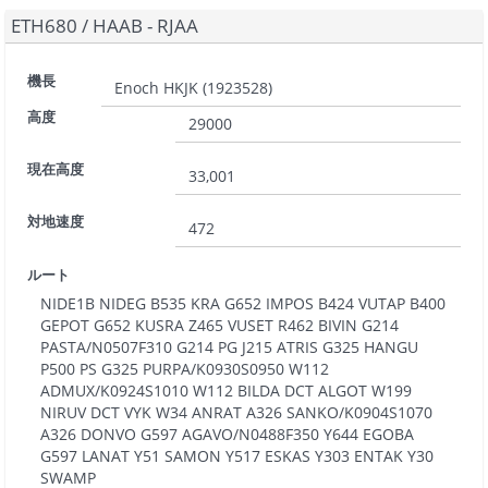
ETH680
/
HAAB - RJAA
機長
Enoch HKJK
(
1923528
)
高度
29000
現在高度
33,001
対地速度
472
ルート
NIDE1B NIDEG B535 KRA G652 IMPOS B424 VUTAP B400
GEPOT G652 KUSRA Z465 VUSET R462 BIVIN G214
PASTA/N0507F310 G214 PG J215 ATRIS G325 HANGU
P500 PS G325 PURPA/K0930S0950 W112
ADMUX/K0924S1010 W112 BILDA DCT ALGOT W199
NIRUV DCT VYK W34 ANRAT A326 SANKO/K0904S1070
A326 DONVO G597 AGAVO/N0488F350 Y644 EGOBA
G597 LANAT Y51 SAMON Y517 ESKAS Y303 ENTAK Y30
SWAMP