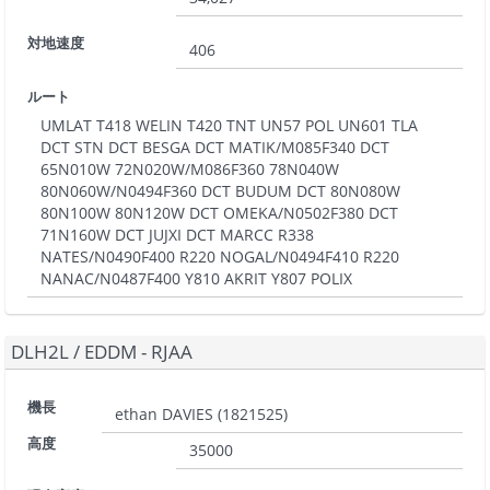
対地速度
406
ルート
UMLAT T418 WELIN T420 TNT UN57 POL UN601 TLA
DCT STN DCT BESGA DCT MATIK/M085F340 DCT
65N010W 72N020W/M086F360 78N040W
80N060W/N0494F360 DCT BUDUM DCT 80N080W
80N100W 80N120W DCT OMEKA/N0502F380 DCT
71N160W DCT JUJXI DCT MARCC R338
NATES/N0490F400 R220 NOGAL/N0494F410 R220
NANAC/N0487F400 Y810 AKRIT Y807 POLIX
DLH2L
/
EDDM - RJAA
機長
ethan DAVIES
(
1821525
)
高度
35000