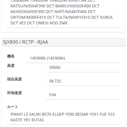
75N040W 73N030W 70N020W 65N015W DCT
RATSU/N0504F390 DCT BARKU/N0503F400 DCT
AKIVO/N0493F390 DCT NIPIT/N0487F400 DCT
ORTOM/M085F410 DCT TULTA/N0491F410 DCT KORUL
DCT VES DCT OMESI M30 ZMR
SJX800
/
RCTP - RJAA
機長
1459086
(
1459086
)
高度
39000
現在高度
38,725
対地速度
534
ルート
PIANO L3 SALMI B576 ELGEP Y590 BEDAR Y591 FUE Y23
KASTE Y81 RUTAS