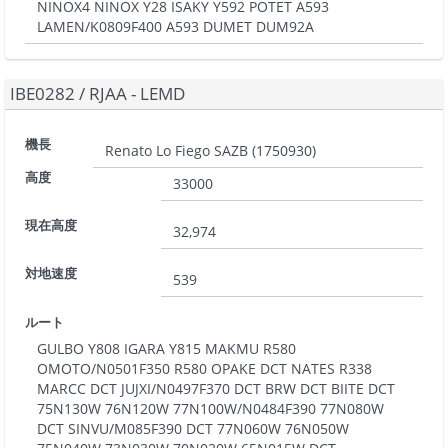
NINOX4 NINOX Y28 ISAKY Y592 POTET A593
LAMEN/K0809F400 A593 DUMET DUM92A
IBE0282
/
RJAA - LEMD
機長
Renato Lo Fiego SAZB
(
1750930
)
高度
33000
現在高度
32,974
対地速度
539
ルート
GULBO Y808 IGARA Y815 MAKMU R580
OMOTO/N0501F350 R580 OPAKE DCT NATES R338
MARCC DCT JUJXI/N0497F370 DCT BRW DCT BIITE DCT
75N130W 76N120W 77N100W/N0484F390 77N080W
DCT SINVU/M085F390 DCT 77N060W 76N050W