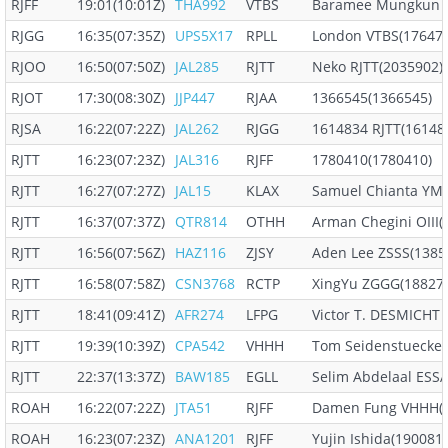
RJFF
19:01(10:01Z)
THA992
VTBS
Baramee Mungkun V
RJGG
16:35(07:35Z)
UPS5X17
RPLL
London VTBS(176477
RJOO
16:50(07:50Z)
JAL285
RJTT
Neko RJTT(2035902)
RJOT
17:30(08:30Z)
JJP447
RJAA
1366545(1366545)
RJSA
16:22(07:22Z)
JAL262
RJGG
1614834 RJTT(16148
RJTT
16:23(07:23Z)
JAL316
RJFF
1780410(1780410)
RJTT
16:27(07:27Z)
JAL15
KLAX
Samuel Chianta YM
RJTT
16:37(07:37Z)
QTR814
OTHH
Arman Chegini OIII(
RJTT
16:56(07:56Z)
HAZ116
ZJSY
Aden Lee ZSSS(1385
RJTT
16:58(07:58Z)
CSN3768
RCTP
XingYu ZGGG(18827
RJTT
18:41(09:41Z)
AFR274
LFPG
Victor T. DESMICHT
RJTT
19:39(10:39Z)
CPA542
VHHH
Tom Seidenstuecke
RJTT
22:37(13:37Z)
BAW185
EGLL
Selim Abdelaal ESS
ROAH
16:22(07:22Z)
JTA51
RJFF
Damen Fung VHHH(1
ROAH
16:23(07:23Z)
ANA1201
RJFF
Yujin Ishida(190081