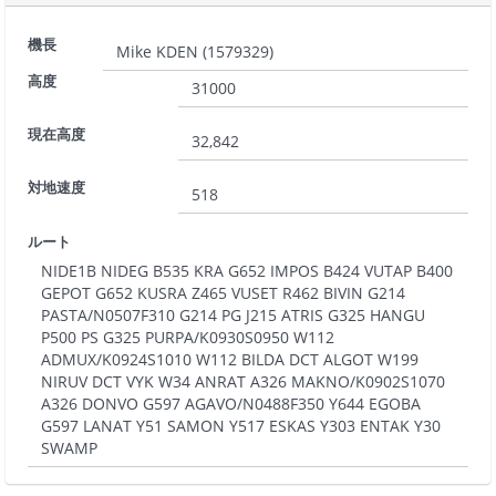
機長
Mike KDEN
(
1579329
)
高度
31000
現在高度
32,842
対地速度
518
ルート
NIDE1B NIDEG B535 KRA G652 IMPOS B424 VUTAP B400
GEPOT G652 KUSRA Z465 VUSET R462 BIVIN G214
PASTA/N0507F310 G214 PG J215 ATRIS G325 HANGU
P500 PS G325 PURPA/K0930S0950 W112
ADMUX/K0924S1010 W112 BILDA DCT ALGOT W199
NIRUV DCT VYK W34 ANRAT A326 MAKNO/K0902S1070
A326 DONVO G597 AGAVO/N0488F350 Y644 EGOBA
G597 LANAT Y51 SAMON Y517 ESKAS Y303 ENTAK Y30
SWAMP