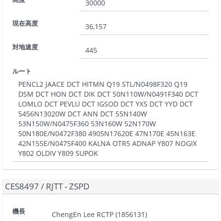
30000
現在高度
36,157
対地速度
445
ルート
PENCL2 JAACE DCT HITMN Q19 STL/N0498F320 Q19
DSM DCT HON DCT DIK DCT 50N110W/N0491F340 DCT
LOMLO DCT PEVLU DCT IGSOD DCT YXS DCT YYD DCT
5456N13020W DCT ANN DCT 55N140W
53N150W/N0475F360 53N160W 52N170W
50N180E/N0472F380 4905N17620E 47N170E 45N163E
42N155E/N0475F400 KALNA OTR5 ADNAP Y807 NOGIX
Y802 OLDIV Y809 SUPOK
CES8497
/
RJTT - ZSPD
機長
ChengEn Lee RCTP
(
1856131
)