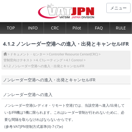
メニュー
TOP
INFO
CRC
Pilot
FAQ
RULE
4.1.2 ノンレーダー空港への進入・出発とキャンセルIFR
ドキュメント・センター
Controller Resource Center(CRC)
管制官向けテキスト
4. C1レーティング
4.1 Control
4.1.2 ノンレーダー空港への進入・出発とキャンセルIFR
ノンレーダー空港への進入・出発とキャンセルIFR
ノンレーダー空港への進入
ノンレーダー空港(レディオ・リモート空港)では、当該空港へ進入/出発して
いるIFR機は1機に限られます。これはレーダー管制が行われないために、必
要な間隔を取らなければならないからです。
(参考:VATJPN管制方式基準(II)-7-(7)e)