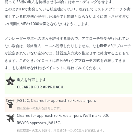
従ってIFR機の進入を待機させる場合にはホールディングさせます。
このときIFRで出発している航空機がいたり、復行してミストアプローチを実
施している航空機が発生した場合でも問題とならないように降下させすぎな
い(周囲のMEA+1000未満とならない)ようにします。
ノンレーダー空港への進入を許可する場合で、アプローチ管制が行われてい
ない場合は、最終進入コースへ誘導したりしません。なおRNP ARアプローチ
が設定されていない空港では、計器進入方式を指定せずに発出することもで
きます。このときパイロットは自分が行うアプローチ方式を通報してきま
す。もし通報がなければパイロットに尋ねてみてください。
進入を許可します。
CLEARED FOR APPROACH.
JA815C, Cleared for approach to Fukue airport.
福江空港への進入を許可します。
Cleared for approach to Fukue airport. We'll make LOC
RWY03 approach. JA815C.
福江空港への進入を許可。滑走路03へのLOC進入を実施します。