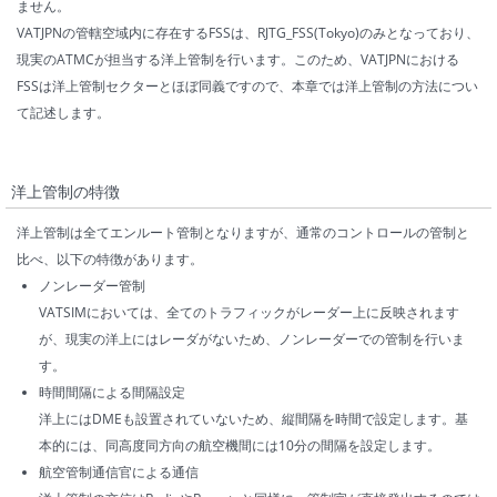
ません。
VATJPNの管轄空域内に存在するFSSは、RJTG_FSS(Tokyo)のみとなっており、
現実のATMCが担当する洋上管制を行います。このため、VATJPNにおける
FSSは洋上管制セクターとほぼ同義ですので、本章では洋上管制の方法につい
て記述します。
洋上管制の特徴
洋上管制は全てエンルート管制となりますが、通常のコントロールの管制と
比べ、以下の特徴があります。
ノンレーダー管制
VATSIMにおいては、全てのトラフィックがレーダー上に反映されます
が、現実の洋上にはレーダがないため、ノンレーダーでの管制を行いま
す。
時間間隔による間隔設定
洋上にはDMEも設置されていないため、縦間隔を時間で設定します。基
本的には、同高度同方向の航空機間には10分の間隔を設定します。
航空管制通信官による通信