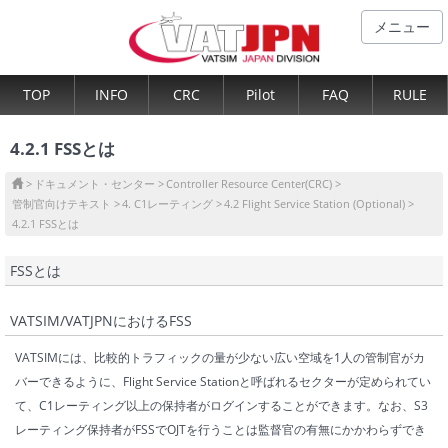
メニュー
TOP
INFO
CRC
Pilot
FAQ
RULE
4.2.1 FSSとは
ドキュメント・センター
Controller Resource Center(CRC)
管制官向けテキスト
4. C1レーティング
4.2 Flight Service Station (Optional)
4.2.1 FSSとは
FSSとは
VATSIM/VATJPNにおけるFSS
VATSIMには、
比較的トラフィックの量が少ない広い空域を1人の管制官がカ
バーできるように、
Flight Service Stationと呼ばれるセクターが定められてい
て、C1レーティング以上の保持者がログインすることができます。なお、S3
レーティング保持者がFSSでOJTを行うことは監督官の有無にかかわらずでき