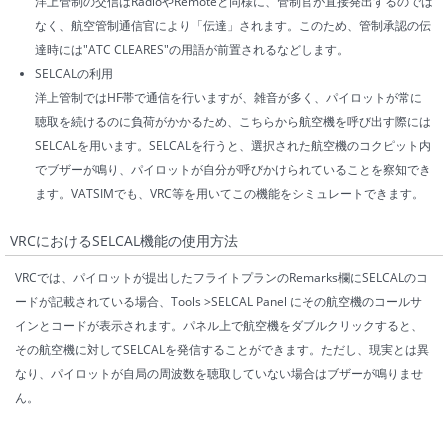
洋上管制の交信はRadioやRemoteと同様に、管制官が直接発出するのでは
なく、航空管制通信官により「伝達」されます。このため、管制承認の伝
達時には"ATC CLEARES"の用語が前置されるなどします。
SELCALの利用
洋上管制ではHF帯で通信を行いますが、雑音が多く、パイロットが常に
聴取を続けるのに負荷がかかるため、こちらから航空機を呼び出す際には
SELCALを用います。SELCALを行うと、選択された航空機のコクピット内
でブザーが鳴り、パイロットが自分が呼びかけられていることを察知でき
ます。VATSIMでも、VRC等を用いてこの機能をシミュレートできます。
VRCにおけるSELCAL機能の使用方法
VRCでは、パイロットが提出したフライトプランのRemarks欄にSELCALのコ
ードが記載されている場合、Tools >SELCAL Panel にその航空機のコールサ
インとコードが表示されます。パネル上で航空機をダブルクリックすると、
その航空機に対してSELCALを発信することができます。ただし、現実とは異
なり、パイロットが自局の周波数を聴取していない場合はブザーが鳴りませ
ん。