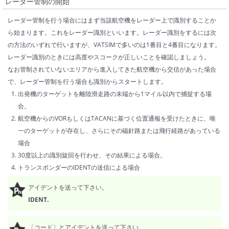
レーダー管制の開始
レーダー管制を行う場合にはまず当該航空機をレーダー上で識別することか
ら始まります。これをレーダー識別といいます。レーダー識別をするには次
の方法のいずれで行いますが、VATSIMで多いのは1番目と4番目になります。
レーダー識別のときには高度やスコークが正しいことを確認しましょう。
なお管制されていないエリアから進入してきた航空機から交信があった場合
で、レーダー管制を行う場合も識別からスタートします。
出発機のターゲットを離陸滑走路の末端から1マイル以内で捕捉する場
合。
航空機からのVORもしくはTACANに基づく位置通報を受けたときに、唯
一のターゲットが存在し、さらにその磁針路または飛行経路があっている
場合
30度以上の識別旋回を行わせ、その結果による場合。
トランスポンダーのIDENTの送信による場合
アイデントを送って下さい。
IDENT.
〔コード〕とアイデントを送って下さい。