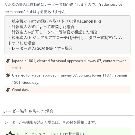
なお次の場合は自動的にレーダー管制が終了しますので、"radar service
terminated."の通報は必要ありません。
・航空機がIFRでの飛行を取り下げた場合(Cancel IFR)

・計器進入方式によって着陸した場合

・計器進入を許可し、タワー管制官が視認した場合

・視認進入(ビジュアルアプローチ)を許可し、タワー管制官にハン
ドオフした場合

・レーダー進入(GCA)を終了する場合
Japanair 1801, cleared for visual approach runway 07, contact tower
118.1.
Cleared for visual approach runway 07, contact tower 118.1, Japanair
1801. Good day.
Good day.
レーダー識別を失った場合
レーダーから機影が消えた場合は、その旨を通報します。
レーダーコンタクトロスト(〔代替指示〕)