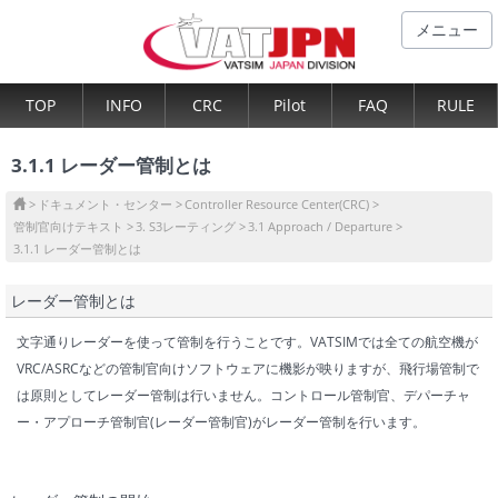
メニュー
TOP
INFO
CRC
Pilot
FAQ
RULE
3.1.1 レーダー管制とは
ドキュメント・センター
Controller Resource Center(CRC)
管制官向けテキスト
3. S3レーティング
3.1 Approach / Departure
3.1.1 レーダー管制とは
レーダー管制とは
文字通りレーダーを使って管制を行うことです。VATSIMでは全ての航空機が
VRC/ASRCなどの管制官向けソフトウェアに機影が映りますが、飛行場管制で
は原則としてレーダー管制は行いません。コントロール管制官、デパーチャ
ー・アプローチ管制官(レーダー管制官)がレーダー管制を行います。