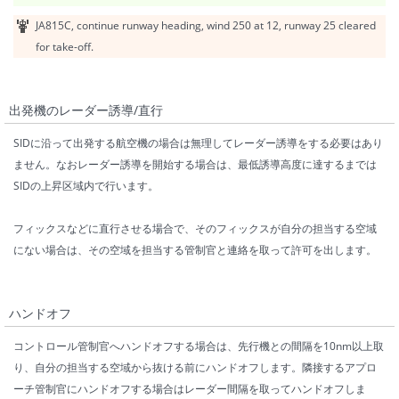
JA815C, continue runway heading, wind 250 at 12, runway 25 cleared
for take-off.
出発機のレーダー誘導/直行
SIDに沿って出発する航空機の場合は無理してレーダー誘導をする必要はあり
ません。なおレーダー誘導を開始する場合は、最低誘導高度に達するまでは
SIDの上昇区域内で行います。
フィックスなどに直行させる場合で、そのフィックスが自分の担当する空域
にない場合は、その空域を担当する管制官と連絡を取って許可を出します。
ハンドオフ
コントロール管制官へハンドオフする場合は、先行機との間隔を10nm以上取
り、自分の担当する空域から抜ける前にハンドオフします。隣接するアプロ
ーチ管制官にハンドオフする場合はレーダー間隔を取ってハンドオフしま