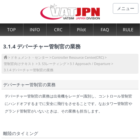
メニュー
TOP
INFO
CRC
Pilot
FAQ
RULE
3.1.4 デパーチャー管制官の業務
ドキュメント・センター
Controller Resource Center(CRC)
管制官向けテキスト
3. S3レーティング
3.1 Approach / Departure
3.1.4 デパーチャー管制官の業務
デパーチャー管制官の業務
デパーチャー管制官の業務は出発機をレーダー識別し、コントロール管制官
にハンドオフするまでに安全に飛行をさせることです。なおタワー管制官や
グランド管制官がいないときは、その業務も担当します。
離陸のタイミング