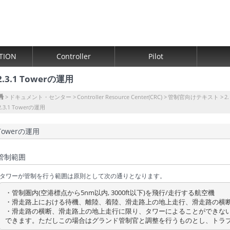
TION
Controller
Pilot
2.3.1 Towerの運用
ドキュメント・センター
Controller Resource Center(CRC)
管制官向けテキスト
2
2.3.1 Towerの運用
Towerの運用
管制範囲
タワーが管制を行う範囲は原則として次の通りとなります。
・管制圏内(空港標点から5nm以内, 3000ft以下)を飛行/走行する航空機

・滑走路上における待機、離陸、着陸、滑走路上の地上走行、滑走路の横断
・滑走路の横断、滑走路上の地上走行に限り、タワーによることができな
できます。ただしこの場合はグランド管制官と調整を行うものとし、トラ