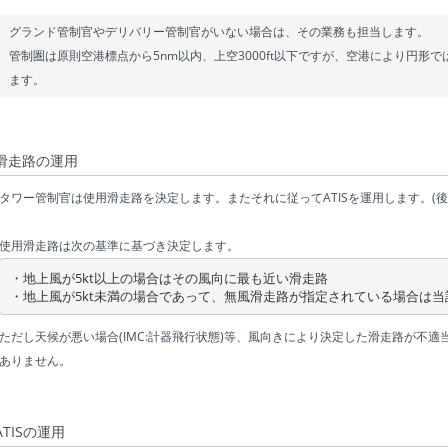
グランド管制官やデリバリー管制官がいない場合は、その業務も担当します。
管制圏は原則空港標点から5nm以内、上空3000ft以下ですが、空港により円形では
ます。
滑走路の運用
タワー管制官は使用滑走路を決定します。またそれに従ってATISを運用します。(後
使用滑走路は次の基準に基づき決定します。
・地上風が5kt以上の場合はその風向に最も近い滑走路

・地上風が5kt未満の場合であって、無風滑走路が指定されている場合は当
ただし天候が悪い場合(IMC:計器飛行状態)等、風向きにより決定した滑走路が不
ありません。
ATISの運用