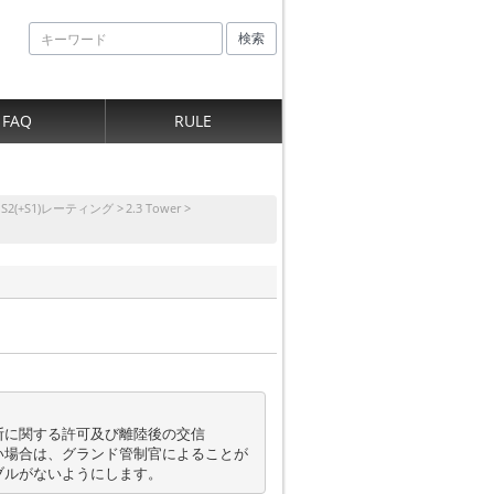
検索
FAQ
RULE
. S2(+S1)レーティング
2.3 Tower
に関する許可及び離陸後の交信

い場合は、グランド管制官によることが
ブルがないようにします。