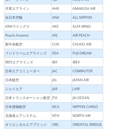
天草エアライン
AHX
AMAKUSA AIR
全日本空輸
ANA
ALL NIPPON
ANAウイングス
AKX
ALFA WING
Peach Aviation
APJ
AIR PEACH
新中央航空
CUK
CHUOU AIR
フジドリームエアラインズ
FDA
FUJI DREAM
IBEXエアラインズ
IBX
IBEX
日本エアコミューター
JAC
COMMUTER
日本航空
JAL
JAPAN AIR
ジェイエア
JAR
J AIR
日本トランスオーシャン航空
JTA
JAI OCEAN
日本貨物航空
NCA
NIPPON CARGO
北海道エアシステム
NTH
NORTH AIR
オリエンタルエアブリッジ
ORC
ORIENTAL BRIDGE