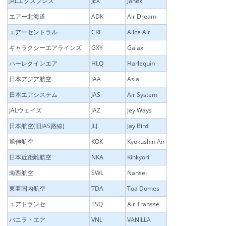
JALエクスプレス
JEX
Janex
エアー北海道
ADK
Air Dream
エアーセントラル
CRF
Alice Air
ギャラクシーエアラインズ
GXY
Galax
ハーレクインエア
HLQ
Harlequin
日本アジア航空
JAA
Asia
日本エアシステム
JAS
Air System
JALウェイズ
JAZ
Jey Ways
日本航空(旧JAS路線)
JLJ
Jay Bird
旭伸航空
KOK
Kyokushin Air
日本近距離航空
NKA
Kinkyori
南西航空
SWL
Nansei
東亜国内航空
TDA
Toa Domes
エアトランセ
TSQ
Air Transse
バニラ・エア
VNL
VANILLA