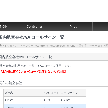
TION
Controller
Pilot
国内航空会社/VA コールサイン一覧
ドキュメント・センター
Controller Resource Center(CRC)
管制官向けデータ集
国
国内航空会社/VA コールサイン一覧
航空管制の世界では、一般にICAOコードを使用します。
IATA(俗に言う2レター)コードは使わないので注意!!
実在の航空会社
会社名
ICAOコード
コールサイン
AIRDO
ADO
AIR DO
エアージャパン
AJX
AIR JAPAN