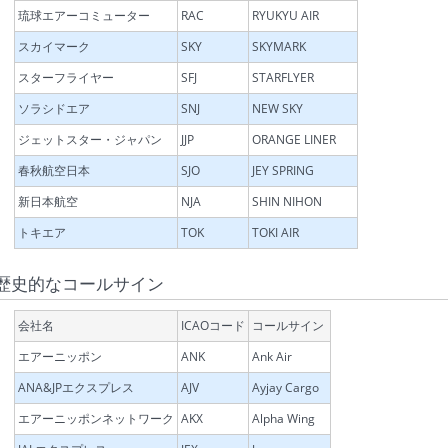
琉球エアーコミューター
RAC
RYUKYU AIR
スカイマーク
SKY
SKYMARK
スターフライヤー
SFJ
STARFLYER
ソラシドエア
SNJ
NEW SKY
ジェットスター・ジャパン
JJP
ORANGE LINER
春秋航空日本
SJO
JEY SPRING
新日本航空
NJA
SHIN NIHON
トキエア
TOK
TOKI AIR
歴史的なコールサイン
会社名
ICAOコード
コールサイン
エアーニッポン
ANK
Ank Air
ANA&JPエクスプレス
AJV
Ayjay Cargo
エアーニッポンネットワーク
AKX
Alpha Wing