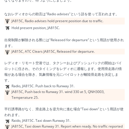
なくなりますので、待つようにしましょう。
なおレディオからの助言は"Radio advises"という語を使って言われます。
JA815C, Radio advises hold present position due to traffic.
Hold present position, JA815C.
出発制限が解除される際には"Released for departure"という用語が使用され
ます。
JA815C, ATC Clears JA815C, Released for departure.
レディオ・リモート空港では、タクシーおよびプッシュバックの開始はパイ
ロットに任され、そのタイミングをレディオに通報します。使用滑走路の情
報がある場合を除き、気象情報を元にパイロットが離陸滑走路を決定しま
す。
Radio, JA815C. Push back to
Runway
31.
JA815C, Push back to
Runway
31. wind 330 at 5, QNH3003,
Temperature 25.
平行誘導路がなく、滑走路上を逆方向に進む場合"Taxi down"という用語が使
われます。
Raido, JA815C. Taxi down
Runway
31.
JA815C, Taxi down
Runway
31. Report when ready. No traffic reported