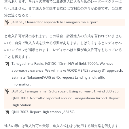
港もあります。それらの空港では最終進入に入るためのレーダーベクターは
行われません。まず進入を開始する際には管制官の許可が必要です。当該空
港に近くなると…
JA815C, Cleared for approach to Tanegashima airport.
と進入許可が発出されます。この場合、計器進入の方式を言われていません
ので、自分で進入方式を決める必要があります。しばらくするとレディオへ
のハンドオフが指示されます。レディオへは自機が進入許可をもらっている
ことを伝えます。
Tanegashima Radio, JA815C. 15nm NW of field. 7000ft. We have
approach clearance. We will make VOR/DME/ILS runway 31 approach.
Estimate Nakatane(VOR) at 45. request Landing and traffic
information.
JA815C, Tanegashima Radio, roger. Using runway 31, wind 330 at 5,
QNH 3003. No traffic reported around Tanegashima Airport. Report
High Station.
QNH 3003. Report High station, JA815C.
進入の際には進入許可の受領、進入方式および使用する滑走路を伝えます。