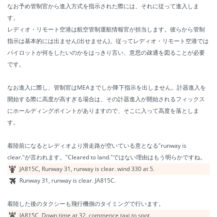
なお予め管制官から進入方式を指示された際には、それに従って進入しま
す。
レディオ・リモート空港は航空管制運航情報官が担当します。彼らから管制
指示は基本的には出ません(出せません)。従ってレディオ・リモート空港では
パイロットが何をしたいのかをはっきり言い、意思の疎通を図ることが必要
です。
なお進入に際し、管制官はMEAまでしか降下指示を出しません。計器進入を
開始する際に高度が高すぎる場合は、その計器進入が開始されるフィックス
にホールディングポイントがありますので、そこに入って高度を落としま
す。
着陸前になるとレディオより滑走路が空いている意となる"runway is
clear."が言われます。"Cleared to land."ではない理由はもう明らかですね。
JA815C, Runway 31, runway is clear. wind 330 at 5.
Runway 31, runway is clear. JA815C.
着陸した後のタクシーも飛行機側のタイミングで行います。
JA815C, Down time at 32. commence taxi to spot.