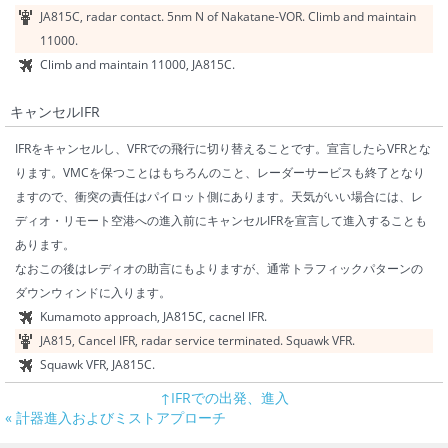
JA815C, radar contact. 5nm N of Nakatane-VOR. Climb and maintain
11000.
Climb and maintain 11000, JA815C.
キャンセルIFR
IFRをキャンセルし、VFRでの飛行に切り替えることです。宣言したらVFRとな
ります。VMCを保つことはもちろんのこと、レーダーサービスも終了となり
ますので、衝突の責任はパイロット側にあります。天気がいい場合には、レ
ディオ・リモート空港への進入前にキャンセルIFRを宣言して進入することも
あります。
なおこの後はレディオの助言にもよりますが、通常トラフィックパターンの
ダウンウィンドに入ります。
Kumamoto approach, JA815C, cacnel IFR.
JA815, Cancel IFR, radar service terminated. Squawk VFR.
Squawk VFR, JA815C.
↑IFRでの出発、進入
« 計器進入およびミストアプローチ