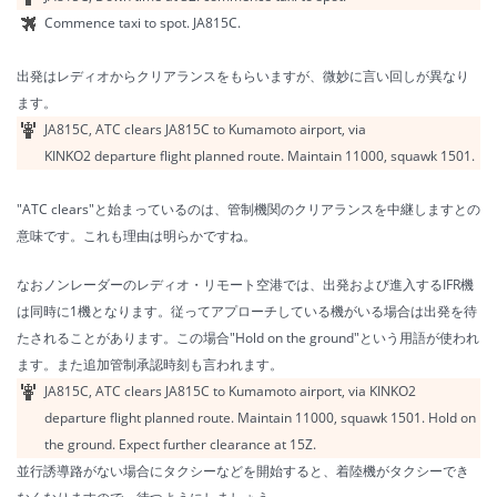
Commence taxi to spot. JA815C.
出発はレディオからクリアランスをもらいますが、微妙に言い回しが異なり
ます。
JA815C, ATC clears JA815C to Kumamoto airport, via
KINKO2 departure flight planned route. Maintain 11000, squawk 1501.
"ATC clears"と始まっているのは、管制機関のクリアランスを中継しますとの
意味です。これも理由は明らかですね。
なお
ノンレーダーの
レディオ・リモート空港では、出発および進入するIFR機
は同時に1機となります。従ってアプローチしている機がいる場合は出発を待
たされることがあります。この場合"Hold on the ground"という用語が使われ
ます。また追加管制承認時刻も言われます。
JA815C, ATC clears JA815C to Kumamoto airport,
via KINKO2
departure flight planned route. Maintain 11000, squawk 1501. Hold on
the ground. Expect further clearance at 15Z.
並行誘導路がない場合にタクシーなどを開始すると、着陸機がタクシーでき