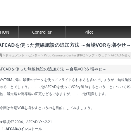
TION
Controller
Pilot
AFCADを使った無線施設の追加方法 ～台場VORを増やせ～
ドキュメント・センター
Pilot Resource Center (PRC)
ソフトウェア
AFCADを使
AFCADを使った無線施設の追加方法 ～台場VORを増やせ～
VATSIMで常に最新のデータを使ってフライトされる方も多いでしょうが、無線施
ゃることでしょう。ここではAFCADを使ってVORを追加するということについて述
他、滑走路や誘導路の変更などもできますが、ここでは割愛します。
今回は台場VORを増やすというのを目的にしてみましょう。
★環境:FS2004、AFCAD Ver.2.21
AFCADのインストール