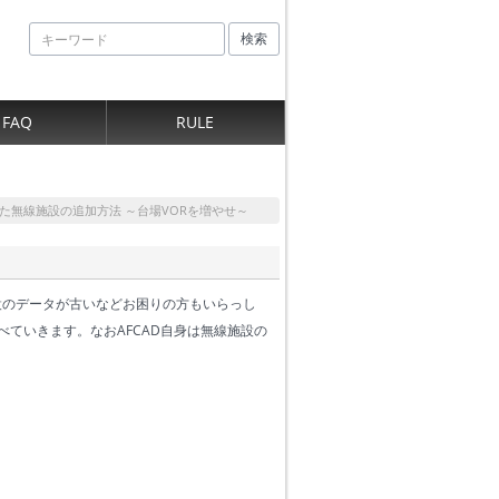
検索
FAQ
RULE
った無線施設の追加方法 ～台場VORを増やせ～
設のデータが古いなどお困りの方もいらっし
べていきます。なおAFCAD自身は無線施設の