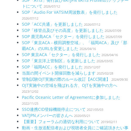
SOP「ATIS」発行及びVATJPN vATIS Profilesのアップデー
トについて
2026/07/12
SOP「Audio For VATSIM周波数表」を発行しました
2026/07/12
SOP「ACC共通」を更新しました
2026/07/12
SOP「移管点及びその高度」を更新しました
2026/07/09
SOP 鹿児島ACA「セクター」を発行しました
2026/07/09
SOP「東京ACA - 横田調整空域」、「福岡ACA」及び「那
覇ACA」のURLを変更しました
2026/04/16
SOP 東京ACA「セクター」を発行しました
2026/04/16
SOP「東京洋上管制区」を更新しました
2026/03/05
SOP「福岡ACC」を発行しました
2025/12/07
当面の間イベント開催回数を減らします
2025/02/28
管制試験OJT実施の際のルール改訂【ACC関連】
2024/09/30
OJT実施中の空域を飛ばれる方、OJTを実施中の方へ
2023/12/02
Pacific Oceanic Letter of Agreementに参加しました
2022/11/25
SSO連携CID登録機能停止について
2021/05/03
VATJPNメンバーの皆さんへ
2020/05/21
【重要】フォーラムの適切な利用について
2019/02/11
動画・生放送配信者および視聴者全員にご確認頂きたい事