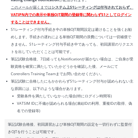
このメールが届くまでは
システム上S1レーティングは付与されておらず、
VATJPN内での表示や単独OJT期間の登録等に関わらずS1としてログイン
することはできません。
S1レーティング付与手続き中の単独OJT期間設定は避けることを強くお勧
めします。手続きの遅れによる単独OJT期間の浪費については一切補償で
きません。S1レーティング付与手続き中であっても、初回講習のリクエス
トを出していただくことは可能です。
筆記試験合格後、7日経ってもNotiificationが届かない場合は、ご自身が受
験資格を確実に満たしていたかどうかを確認した後、メールにて
Controllers Training Teamまでお問い合わせください。
筆記試験に合格したにもかかわらずS1レーティング付与が認められない主
な原因には、以下のような場合があります。
受験条件を満たしていなかった場合(特にログイン時間等)
VATSIM IDに不備が認められる場合(凍結IDの利用、重複IDの取得、偽
名での登録等)
筆記試験合格後、初回講習および単独OJT期間の設定を一切行わずに監督付
きOJTを行うことは可能です。