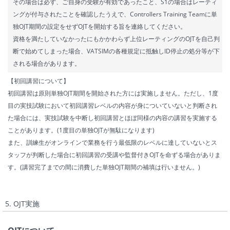
その場合は必ず、ご自身の受験が有効であったこと、S1の場合はレーティ
ングが付与されたことを確認したうえで、Controllers Training Teamに単
独OJT期間の設定をせずOJTを開始する旨を連絡してください。
資格を満たしていなかったにもかかわらず上位レーティングのOJTを自己判
断で始めてしまった場合、VATSIMの各種規定に抵触しID停止の処分等が下
される場合があります。
【初回講習について】
初回講習は原則単独OJT期間を開始された方には実施しません。ただし、1度
目の実技試験において初回講習レベルの内容が身についていないと判断され
た場合には、実技試験を中断し初回講習とほぼ同様の内容の講習を実施する
ことがあります。(1度目の単独OJTが無駄になります)
また、訓練生がオンラインで業務を行う最低限のレベルに達していないとス
タッフが判断した場合に初回講習の受講や監督付きOJTを命ずる場合がありま
す。(講習完了までの間に消費した単独OJT期間の補填は行いません。)
5. OJT実施