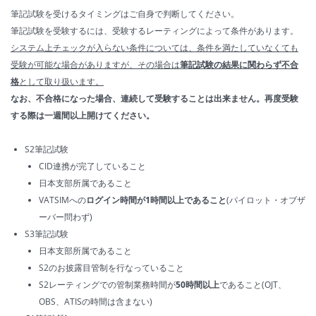
筆記試験を受けるタイミングはご自身で判断してください。
筆記試験を受験するには、受験するレーティングによって条件があります。
システム上チェックが入らない条件については、条件を満たしていなくても
受験が可能な場合がありますが、その場合は
筆記試験の結果に関わらず不合
格
として取り扱います。
なお、不合格になった場合、連続して受験することは出来ません。再度受験
する際は一週間以上開けてください。
S2筆記試験
CID連携が完了していること
日本支部所属であること
VATSIMへの
ログイン時間が1時間以上であること
(パイロット・オブザ
ーバー問わず)
S3筆記試験
日本支部所属であること
S2のお披露目管制を行なっていること
S2レーティングでの管制業務時間が
50時間以上
であること(OJT、
OBS、ATISの時間は含まない)