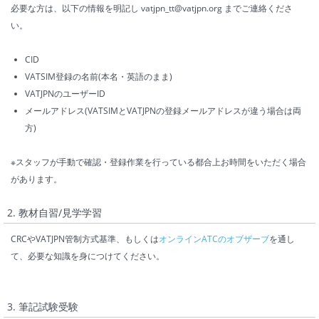
必要な方は、以下の情報を明記し vatjpn_tt@vatjpn.org までご連絡くださ
い。
CID
VATSIM登録の名前(本名・英語のまま)
VATJPNのユーザーID
メールアドレス(VATSIMとVATJPNの登録メールアドレスが違う場合は両
方)
※スタッフが手動で確認・登録作業を行っている都合上お時間をいただく場合
があります。
2. 教材自習/見学学習
CRCやVATJPN管制方式基準、もしくは
オンラインATCのオブザーブ
を通し
て、必要な知識を身につけてください。
3. 筆記試験受験