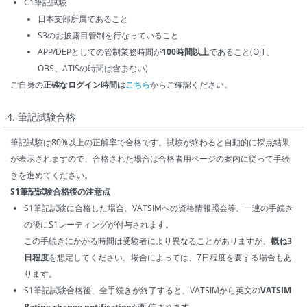
C1筆記試験
日本支部所属であること
S3のお披露目管制を行なっていること
APP/DEPとしての管制業務時間が
100時間以上
であること(OJT、
OBS、ATISの時間は含まない)
ご自身の
正確なログイン時間は
こちら
からご確認ください。
4. 筆記試験合格
筆記試験は80%以上の正解率で合格です。試験が終わると自動的に採点結果
が表示されますので、合格された場合は合格者用ページの案内に従って手続
きを進めてください。
S1筆記試験合格後の注意点
S1筆記試験に合格した場合、VATSIMへの資格情報照会等、一連の手続き
の後にS1レーティングが付与されます。
この手続きにかかる時間は受験者により異なることがありますが、
概ね3
日程度
を想定してください。場合によっては、7日程度を要する場合もあ
ります。
S1筆記試験合格後、全手続きが終了すると、VATSIMから英文の
VATSIM
Rating change notification
が配信されます。