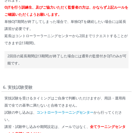
されます。
OJTを行う訓練生、及びご協力いただく監督者の方は、かならず上記ルールを
ご確認いただくようお願いします。
単独OJT期間が終了してしまった場合で、単独OJTを継続したい場合には延長
講習が必要です。
延長はコントローラーラーニングセンターから2回までリクエストすることが
できます(計3期間)。
2回目の延長期間(計3期間)が終了した場合には通常の監督付きOJTのみが可
能です。
6. 実技試験受験
実技試験を受けるタイミングはご自身で判断いただけますが、用語・運用両
面で全ての基準に満たないと合格できません。
試験の申し込みは、
コントローラーラーニングセンター
から行ってくださ
い。
講習・試験申し込みや期間設定は、メールではなく、
全てラーニングセンタ