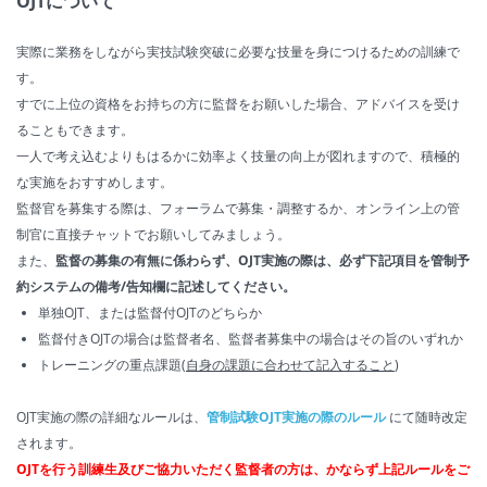
OJTについて
実際に業務をしながら実技試験突破に必要な技量を身につけるための訓練で
す。
すでに上位の資格をお持ちの方に監督をお願いした場合、アドバイスを受け
ることもできます。
一人で考え込むよりもはるかに効率よく技量の向上が図れますので、積極的
な実施をおすすめします。
監督官を募集する際は、フォーラムで募集・調整するか、オンライン上の管
制官に直接チャットでお願いしてみましょう。
また、
監督の募集の有無に係わらず、OJT実施の際は、必ず下記項目を管制予
約システムの備考/告知欄に記述してください。
単独OJT、または監督付OJTのどちらか
監督付きOJTの場合は監督者名、監督者募集中の場合はその旨のいずれか
トレーニングの重点課題(
自身の課題に合わせて記入すること
)
OJT実施の際の詳細なルールは、
管制試験OJT実施の際のルール
にて随時改定
されます。
OJTを行う訓練生及びご協力いただく監督者の方は、かならず上記ルールをご