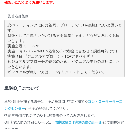
確認いただくようお願いします。
・監督者募集例
次のレーティングに向け福岡アプローチでOJTを実施したいと思いま
す。

監督としてご協力いただける方を募集します。どうぞよろしくお願
いします。

実施空港:RJFF_APP

実施日時:1230Z～1400Z(監督の方の都合に合わせて調整可能です)

実施項目:ビジュアルアプローチ・TCAアドバイザリー

ビジュアルアプローチの練習のため、ビジュアル中心の運用にした
いと思います。

ビジュアルが厳しい方は、ILSをリクエストしてください。
単独OJTについて
単独OJTを実施する場合は、予め単独OJT空港と期間を
コントローラーラーニ
ングセンター
から予め登録してください。
指定空港/期間以外でのOJTは監督者の下でのみ許されます。
OJT実施の際の詳細なルールは、
管制試験OJT実施の際のルール
にて随時改定